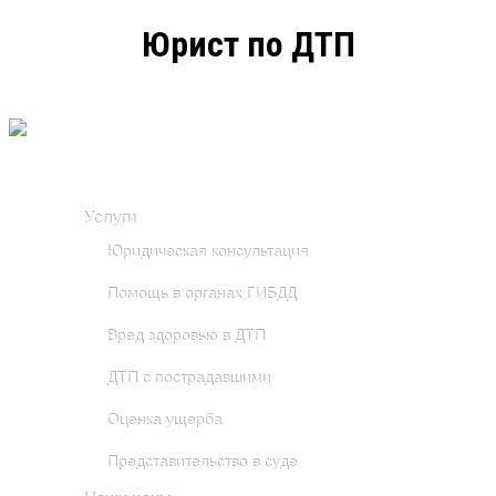
Юрист по ДТП
Мы в VK: Жми!
Услуги
Юридическая консультация
Помощь в органах ГИБДД
Вред здоровью в ДТП
ДТП с пострадавшими
Оценка ущерба
Представительство в суде