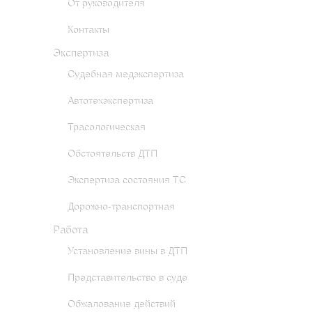
От руководителя
Контакты
Экспертиза
Cудебная медэкспертиза
Автотехэкспертиза
Трасологическая
Обстоятельств ДТП
Экспертиза состояния ТС
Дорожно-транспортная
Работа
Установление вины в ДТП
Представительство в суде
Обжалование действий