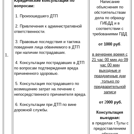
Юридические консультации по
Написание
вопросам:
объяснения по
обстоятельствам
1. Произошедшего ДТП
дела по образцу
ГИБДД и в
2. Привлечения к административной
соответствии с
ответственности.
требованиями ПДД
3. Правовые последствия и тактика
от 1000 руб
.
поведения лица обвиняемого в ДТП
при наличии пострадавших.
в вечернее время с
1.
21 час 00 мин.до 09
4. Консультации пострадавших в ДТП
час 00 мин
по вопросам подтверждения вреда
выходные и
причиненного здоровью.
праздничные дни
только по
5. Консультация пострадавшего по
предварительной
возмещению затрат на лечение с
записи
непосредственного причинителя вреда.
от
2
000 руб.
6. Консультации при ДТП по вине
дорожной службы.
Консультация
выездная:
в пределах г.Тулы с
предоставлением
образцов