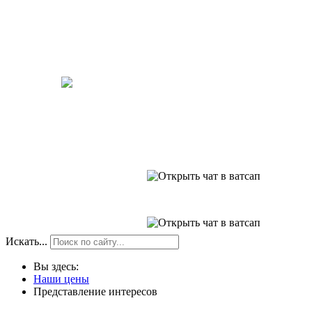
Попал в ДТП?
Пиши в
Телеграм-бот
:
Нужна ПОМОЩЬ при ДТП?
Звоните!
+7 (953) 958-89-88
uristdtp71@yandex.ru
+7 (953) 195-33-35
Искать...
Вы здесь:
Наши цены
Представление интересов