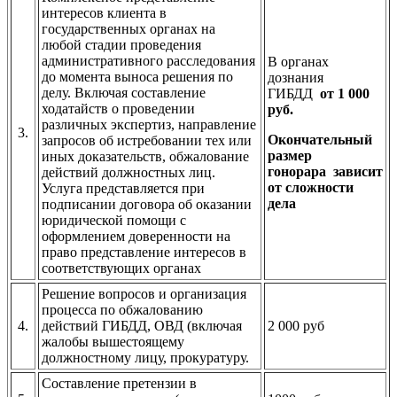
интересов клиента в
государственных органах на
любой стадии проведения
административного расследования
В органах
до момента выноса решения по
дознания
делу. Включая составление
ГИБДД
от 1 000
ходатайств о проведении
руб.
различных экспертиз, направление
3.
Окончательный
запросов об истребовании тех или
размер
иных доказательств, обжалование
гонорара
зависит
действий должностных лиц.
от сложности
Услуга представляется при
дела
подписании договора об оказании
юридической помощи с
оформлением доверенности на
право представление интересов в
соответствующих органах
Решение вопросов и организация
процесса по обжалованию
4.
действий ГИБДД, ОВД (включая
2 000 руб
жалобы вышестоящему
должностному лицу, прокуратуру.
Составление претензии в